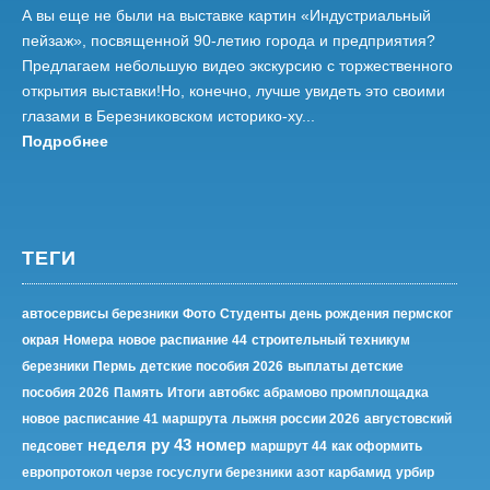
А вы еще не были на выставке картин «Индустриальный
пейзаж», посвященной 90-летию города и предприятия?
Предлагаем небольшую видео экскурсию с торжественного
открытия выставки!Но, конечно, лучше увидеть это своими
глазами в Березниковском историко-ху...
Подробнее
ТЕГИ
автосервисы березники
Фото
Студенты
день рождения пермског
окрая
Номера
новое распиание 44
строительный техникум
березники
Пермь
детские пособия 2026
выплаты детские
пособия 2026
Память
Итоги
автобкс абрамово промплощадка
новое расписание 41 маршрута
лыжня россии 2026
августовский
неделя ру 43 номер
педсовет
маршрут 44
как оформить
европротокол черзе госуслуги березники
азот карбамид
урбир