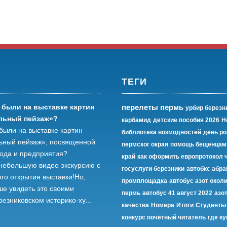
ТЕГИ
 были на выставке картин
перелеты пермь
урбир березн
льный пейзаж»?
карбамид
детские пособия 2026
Н
были на выставке картин
библиотека возмодностей
день р
ьный пейзаж», посвященной
пермског окрая
помощь бещенцам
рода и предприятия?
край
как оформить европротокол 
небольшую видео экскурсию с
госуслуги березники
автобкс абр
го открытия выставки!Но,
промплощадка
автобус азот окол
ше увидеть это своими
пермь
автобус 41 август 2022
азот
резниковском историко-ху...
качества
Номера
Итоги
Студенты
конкурс почётный читатель
где к