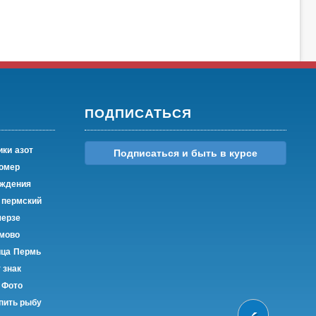
ПОДПИСАТЬСЯ
ики
азот
Подписаться и быть в курсе
омер
ождения
 пермский
черзе
амово
ица
Пермь
 знак
Фото
упить рыбу