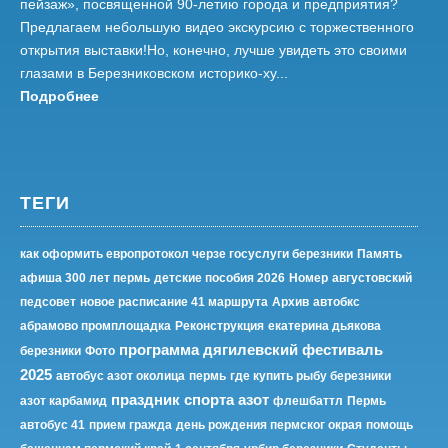
пейзаж», посвященной 90-летию города и предприятия?
Предлагаем небольшую видео экскурсию с торжественного
открытия выставки!Но, конечно, лучше увидеть это своими
глазами в Березниковском историко-ху...
Подробнее
ТЕГИ
как оформить европротокол черзе госуслуги березники
Память
афиша 300 лет пермь
детские пособия 2026
Номер
августовский
педсовет
новое расписание 41 маршрута
Архив
автобкс
абрамово промплощадка
Реконструкция
екатерина дьякова
программа дягилевский фестиваль
березники
Фото
2025
автобус азот околица
пермь
где купить рыбу березники
праздник спорта азот
азот карбамид
флешбаттл
Пермь
автобус 41
прием гражда
день рождения пермског окрая
помощь