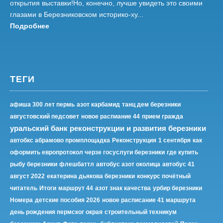
открытия выставки!Но, конечно, лучше увидеть это своими
глазами в Березниковском историко-ху...
Подробнее
ТЕГИ
афиша 300 лет пермь
азот карбамид
танц дем березники
августовский педсовет
новое распиание 44
прием гражда
уральский банк реконструкции и развития березники
автобкс абрамово промплощадка
Реконструкция
1 сентября
как
оформить европротокол черзе госуслуги березники
где купить
рыбу березники
флешбаттл
автобус азот околица
автобус 41
август 2022
екатерина дьякова березники
конкурс почётный
читатель
Итоги
маршрут 44
азот знак качества
урбир березники
Номера
детские пособия 2026
новое расписание 41 маршрута
день рождения пермског окрая
строительный техникум