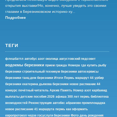
открытия выставки!Но, конечно, лучше увидеть это своими
глазами в Березниковском историко-ху...
Подробнее
ТЕГИ
флешбаттл
автобус азот околица
августовский педсовет
водоемы березники
прием гражда
Номера
где купить рыбу
березники
строительный техникум березники
автосервисы
березники
танц дем березники
Итоги
Пермь
маршрут 44
урбир
березники
екатерина дьякова березники
новое распиание 44
конкурс почётный читатель
Архив
Память
Номер
азот карбамид
выплаты детские пособия 2026
афиша 300 лет пермь
библиотека
возмодностей
Реконструкция
автобкс абрамово промплощадка
новое расписание 41 маршрута
пермь
как оформить
европротокол черзе госуслуги березники
Фото
день рождения