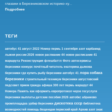
глазами в Березниковском историко-ху...
Подробнее
ТЕГИ
автобус 41 август 2022
Номер
пермь
1 сентября
азот карбамид
лыжня россии 2026
новое распиание 44
новое расписание 41
маршрута
Реконструкция
флешбаттл
Фото
автосервисы
березники
конкурс почётный читатель
екатерина дьякова
лора собака
березники
где купить рыбу березники
автобус 41
березники
строительный техникум березники
августовский
педсовет
прием гражда
афиша 300 лет пермь
маршрут 44
Номера
Память
как оформить европротокол черзе госуслуги
березники
выплаты детские пособия 2026
автобкс абрамово
дискотека ссср
промплощадка
урбир березники
библиотека
возмодностей
помощь бещенцам пермский край
Архив
азот знак