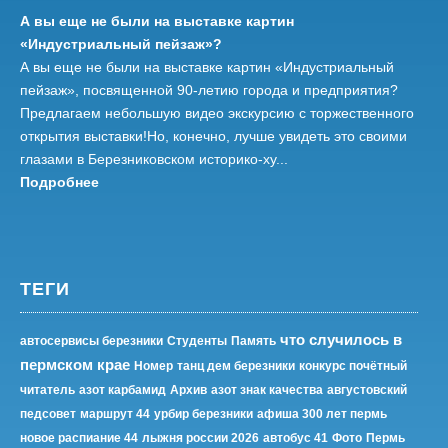
А вы еще не были на выставке картин
«Индустриальный пейзаж»?
А вы еще не были на выставке картин «Индустриальный
пейзаж», посвященной 90-летию города и предприятия?
Предлагаем небольшую видео экскурсию с торжественного
открытия выставки!Но, конечно, лучше увидеть это своими
глазами в Березниковском историко-ху...
Подробнее
ТЕГИ
что случилось в
автосервисы березники
Студенты
Память
пермском крае
Номер
танц дем березники
конкурс почётный
читатель
азот карбамид
Архив
азот знак качества
августовский
педсовет
маршрут 44
урбир березники
афиша 300 лет пермь
новое распиание 44
лыжня россии 2026
автобус 41
Фото
Пермь