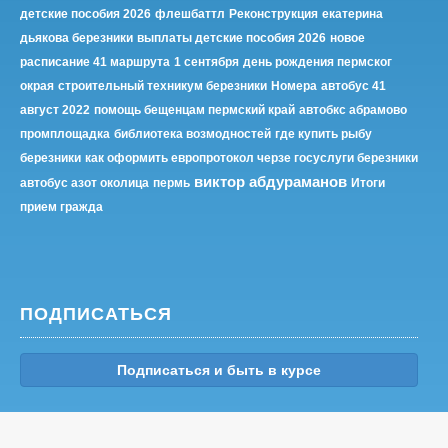
детские пособия 2026
флешбаттл
Реконструкция
екатерина
дьякова березники
выплаты детские пособия 2026
новое
расписание 41 маршрута
1 сентября
день рождения пермског
окрая
строительный техникум березники
Номера
автобус 41
август 2022
помощь бещенцам пермский край
автобкс абрамово
промплощадка
библиотека возмодностей
где купить рыбу
березники
как оформить европротокол черзе госуслуги березники
виктор абдураманов
автобус азот околица
пермь
Итоги
прием гражда
ПОДПИСАТЬСЯ
Подписаться и быть в курсе