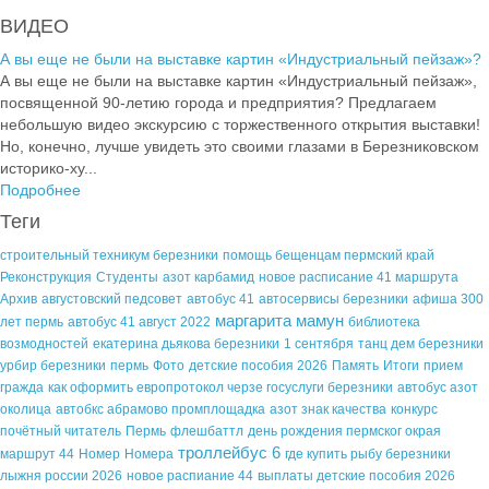
ВИДЕО
А вы еще не были на выставке картин «Индустриальный пейзаж»?
А вы еще не были на выставке картин «Индустриальный пейзаж»,
посвященной 90-летию города и предприятия? Предлагаем
небольшую видео экскурсию с торжественного открытия выставки!
Но, конечно, лучше увидеть это своими глазами в Березниковском
историко-ху...
Подробнее
Теги
строительный техникум березники
помощь бещенцам пермский край
Реконструкция
Студенты
азот карбамид
новое расписание 41 маршрута
Архив
августовский педсовет
автобус 41
автосервисы березники
афиша 300
маргарита мамун
лет пермь
автобус 41 август 2022
библиотека
возмодностей
екатерина дьякова березники
1 сентября
танц дем березники
урбир березники
пермь
Фото
детские пособия 2026
Память
Итоги
прием
гражда
как оформить европротокол черзе госуслуги березники
автобус азот
околица
автобкс абрамово промплощадка
азот знак качества
конкурс
почётный читатель
Пермь
флешбаттл
день рождения пермског окрая
троллейбус 6
маршрут 44
Номер
Номера
где купить рыбу березники
лыжня россии 2026
новое распиание 44
выплаты детские пособия 2026