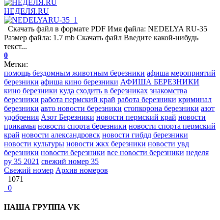
НЕДЕЛЯ.RU
Скачать файл в формате PDF Имя файла: NEDELYA RU-35
Размер файла: 1.7 mb Скачать файл Введите какой-нибудь
текст...
0
Метки:
помощь бездомным животным березники
афиша мероприятий
березники
афиша кино березники
АФИША БЕРЕЗНИКИ
кино березники
куда сходить в березниках
знакомства
березники
работа пермский край
работа березники
криминал
березники
авто новости березники
стопкорона березники
азот
удобрения
Азот Березники
новости пермский край
новости
прикамья
новости спорта березники
новости спорта пермский
край
новости александровск
новости гибдд березники
новости культуры
новости жкх березники
новости увд
березники
новости березники
все новости березники
неделя
ру 35 2021
свежий номер 35
Свежий номер
Архив номеров
1071
0
НАША ГРУППА VK