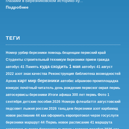
глазами в Березниковском историко-ху...
Подробнее
ТЕГИ
Номер
урбир березники
помощь бещенцам пермский край
Студенты
строительный техникум березники
прием гражда
куда сходить 1 мая
автобус 41
Память
автобус 41 август
2022
азот знак качества
Реконструкция
библиотека возмодностей
карт мир березники
Архив
автобкс абрамово промплощадка
конкурс почётный читатель
день рождения пермског окрая
пермь
автосервисы березники
Итоги
афиша 300 лет пермь
Фото
1
сентября
детские пособия 2026
Номера
флешбаттл
августовский
педсовет
лыжня россии 2026
танц дем березники
азот карбамид
новое распиание 44
как оформить европротокол черзе госуслуги
березники
маршрут 44
Пермь
новое расписание 41 маршрута