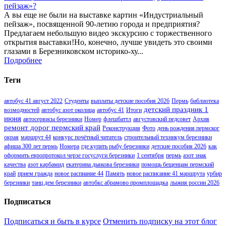
пейзаж»?
А вы еще не были на выставке картин «Индустриальный
пейзаж», посвященной 90-летию города и предприятия?
Предлагаем небольшую видео экскурсию с торжественного
открытия выставки!Но, конечно, лучше увидеть это своими
глазами в Березниковском историко-ху...
Подробнее
Теги
автобус 41 август 2022
Студенты
выплаты детские пособия 2026
Пермь
библиотека
детский праздник 1
возмодностей
автобус азот околица
автобус 41
Итоги
июня
автосервисы березники
Номер
флешбаттл
августовский педсовет
Архив
ремонт дорог пермский край
Реконструкция
Фото
день рождения пермског
окрая
маршрут 44
конкурс почётный читатель
строительный техникум березники
афиша 300 лет пермь
Номера
где купить рыбу березники
детские пособия 2026
как
оформить европротокол черзе госуслуги березники
1 сентября
пермь
азот знак
качества
азот карбамид
екатерина дьякова березники
помощь бещенцам пермский
край
прием гражда
новое распиание 44
Память
новое расписание 41 маршрута
урбир
березники
танц дем березники
автобкс абрамово промплощадка
лыжня россии 2026
Подписаться
Подписаться и быть в курсе
Отменить подписку на этот блог