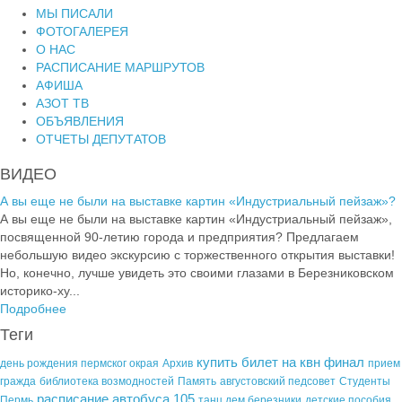
МЫ ПИСАЛИ
ФОТОГАЛЕРЕЯ
О НАС
РАСПИСАНИЕ МАРШРУТОВ
АФИША
АЗОТ ТВ
ОБЪЯВЛЕНИЯ
ОТЧЕТЫ ДЕПУТАТОВ
ВИДЕО
А вы еще не были на выставке картин «Индустриальный пейзаж»?
А вы еще не были на выставке картин «Индустриальный пейзаж»,
посвященной 90-летию города и предприятия? Предлагаем
небольшую видео экскурсию с торжественного открытия выставки!
Но, конечно, лучше увидеть это своими глазами в Березниковском
историко-ху...
Подробнее
Теги
купить билет на квн финал
день рождения пермског окрая
Архив
прием
гражда
библиотека возмодностей
Память
августовский педсовет
Студенты
расписание автобуса 105
Пермь
танц дем березники
детские пособия