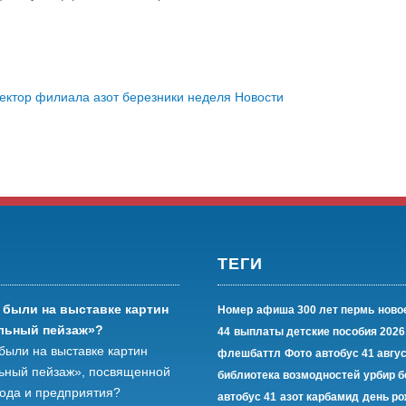
ектор филиала азот березники
неделя
Новости
ТЕГИ
 были на выставке картин
Номер
афиша 300 лет пермь
ново
льный пейзаж»?
44
выплаты детские пособия 2026
были на выставке картин
флешбаттл
Фото
автобус 41 авгу
ьный пейзаж», посвященной
библиотека возмодностей
урбир б
рода и предприятия?
автобус 41
азот карбамид
день р