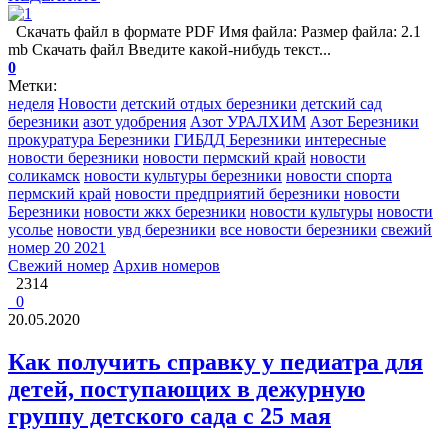
Скачать файл в формате PDF Имя файла: Размер файла: 2.1
mb Скачать файл Введите какой-нибудь текст...
0
Метки:
неделя
Новости
детский отдых березники
детский сад
березники
азот удобрения
Азот УРАЛХИМ
Азот Березники
прокуратура Березники
ГИБДД Березники
интересные
новости березники
новости пермский край
новости
соликамск
новости культуры березники
новости спорта
пермский край
новости предприятий березники
новости
Березники
новости жкх березники
новости культуры
новости
усолье
новости увд березники
все новости березники
свежий
номер 20 2021
Свежий номер
Архив номеров
2314
0
20.05.2020
Как получить справку у педиатра для
детей, поступающих в дежурную
группу детского сада с 25 мая