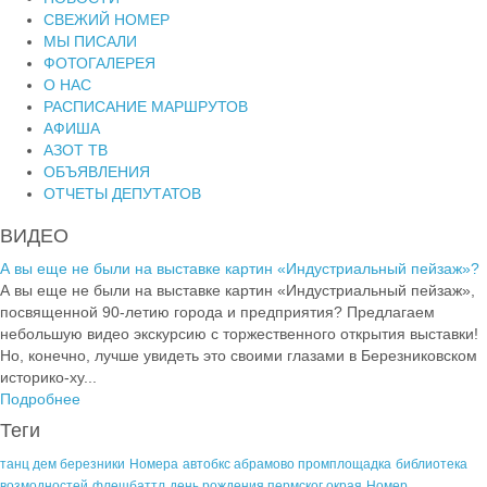
СВЕЖИЙ НОМЕР
МЫ ПИСАЛИ
ФОТОГАЛЕРЕЯ
О НАС
РАСПИСАНИЕ МАРШРУТОВ
АФИША
АЗОТ ТВ
ОБЪЯВЛЕНИЯ
ОТЧЕТЫ ДЕПУТАТОВ
ВИДЕО
А вы еще не были на выставке картин «Индустриальный пейзаж»?
А вы еще не были на выставке картин «Индустриальный пейзаж»,
посвященной 90-летию города и предприятия? Предлагаем
небольшую видео экскурсию с торжественного открытия выставки!
Но, конечно, лучше увидеть это своими глазами в Березниковском
историко-ху...
Подробнее
Теги
танц дем березники
Номера
автобкс абрамово промплощадка
библиотека
возмодностей
флешбаттл
день рождения пермског окрая
Номер