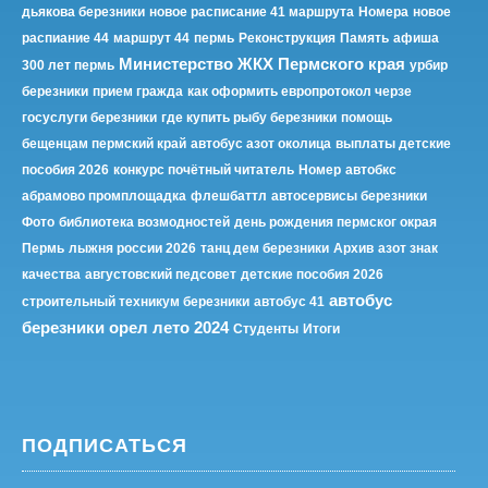
дьякова березники
новое расписание 41 маршрута
Номера
новое
распиание 44
маршрут 44
пермь
Реконструкция
Память
афиша
Министерство ЖКХ Пермского края
300 лет пермь
урбир
березники
прием гражда
как оформить европротокол черзе
госуслуги березники
где купить рыбу березники
помощь
бещенцам пермский край
автобус азот околица
выплаты детские
пособия 2026
конкурс почётный читатель
Номер
автобкс
абрамово промплощадка
флешбаттл
автосервисы березники
Фото
библиотека возмодностей
день рождения пермског окрая
Пермь
лыжня россии 2026
танц дем березники
Архив
азот знак
качества
августовский педсовет
детские пособия 2026
автобус
строительный техникум березники
автобус 41
березники орел лето 2024
Студенты
Итоги
ПОДПИСАТЬСЯ