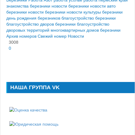
Березники
Работа Азот
работа усолье
работа пермский край
знакомства березники
новости березники
новости авто
березники
новости березники
новости культуры березники
день рождения березников
благоустройство березники
благоустройство дворов березники
благоустройство
дворовых территорий многоквартирных домов березники
Архив номеров
Свежий номер
Новости
3008
0
НАША ГРУППА VK