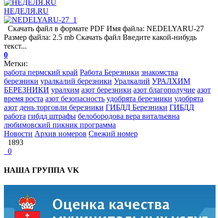
НЕДЕЛЯ.RU
Скачать файл в формате PDF Имя файла: NEDELYARU-27
Размер файла: 2.5 mb Скачать файл Введите какой-нибудь
текст...
0
Метки:
работа пермский край
Работа Березники
знакомства
березники
уралкалий березники
Уралкалий
УРАЛХИМ
БЕРЕЗНИКИ
уралхим
азот березники
азот благополучие
азот
время роста
азот безопасность
удобрята березники
удобрята
азот
день торговли березники
ГИБДД Березники
ГИБДД
работа
гибдд штрафы
белобородова вера витальевна
любимовский пикник программа
Новости
Архив номеров
Свежий номер
1893
0
НАША ГРУППА VK