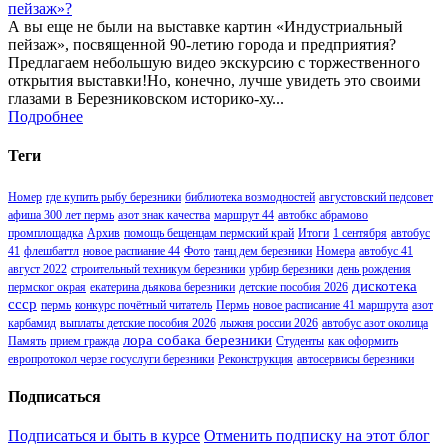
пейзаж»?
А вы еще не были на выставке картин «Индустриальный
пейзаж», посвященной 90-летию города и предприятия?
Предлагаем небольшую видео экскурсию с торжественного
открытия выставки!Но, конечно, лучше увидеть это своими
глазами в Березниковском историко-ху...
Подробнее
Теги
Номер
где купить рыбу березники
библиотека возмодностей
августовский педсовет
афиша 300 лет пермь
азот знак качества
маршрут 44
автобкс абрамово
промплощадка
Архив
помощь бещенцам пермский край
Итоги
1 сентября
автобус
41
флешбаттл
новое распиание 44
Фото
танц дем березники
Номера
автобус 41
август 2022
строительный техникум березники
урбир березники
день рождения
дискотека
пермског окрая
екатерина дьякова березники
детские пособия 2026
ссср
пермь
конкурс почётный читатель
Пермь
новое расписание 41 маршрута
азот
карбамид
выплаты детские пособия 2026
лыжня россии 2026
автобус азот околица
лора собака березники
Память
прием гражда
Студенты
как оформить
европротокол черзе госуслуги березники
Реконструкция
автосервисы березники
Подписаться
Подписаться и быть в курсе
Отменить подписку на этот блог