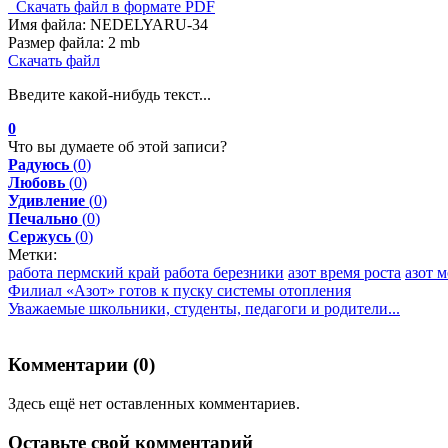
Скачать файл в формате PDF
Имя файла:
NEDELYARU-34
Размер файла:
2 mb
Скачать файл
Введите какой-нибудь текст...
0
Что вы думаете об этой записи?
Радуюсь
(
0
)
Любовь
(
0
)
Удивление
(
0
)
Печально
(
0
)
Сержусь
(
0
)
Метки:
работа пермский край
работа березники
азот время роста
азот 
Филиал «Азот» готов к пуску системы отопления
Уважаемые школьники, студенты, педагоги и родители...
Комментарии (
0
)
Здесь ещё нет оставленных комментариев.
Оставьте свой комментарий