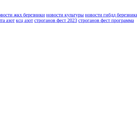
овости жкх березники
новости культуры
новости гибдд березник
та азот
ксц азот
строганов фест 2023
строганов фест программа