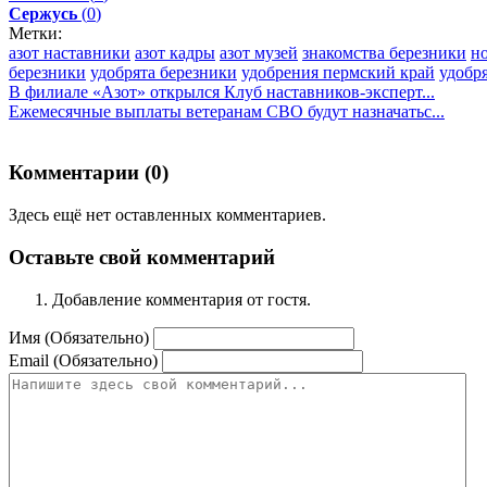
Сержусь
(
0
)
Метки:
азот наставники
азот кадры
азот музей
знакомства березники
н
березники
удобрята березники
удобрения пермский край
удобря
В филиале «Азот» открылся Клуб наставников-эксперт...
Ежемесячные выплаты ветеранам СВО будут назначатьс...
Комментарии (
0
)
Здесь ещё нет оставленных комментариев.
Оставьте свой комментарий
Добавление комментария от гостя.
Имя (Обязательно)
Email (Обязательно)