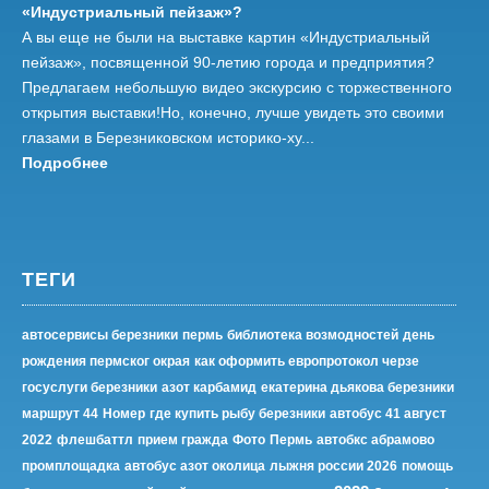
«Индустриальный пейзаж»?
А вы еще не были на выставке картин «Индустриальный
пейзаж», посвященной 90-летию города и предприятия?
Предлагаем небольшую видео экскурсию с торжественного
открытия выставки!Но, конечно, лучше увидеть это своими
глазами в Березниковском историко-ху...
Подробнее
ТЕГИ
автосервисы березники
пермь
библиотека возмодностей
день
рождения пермског окрая
как оформить европротокол черзе
госуслуги березники
азот карбамид
екатерина дьякова березники
маршрут 44
Номер
где купить рыбу березники
автобус 41 август
2022
флешбаттл
прием гражда
Фото
Пермь
автобкс абрамово
промплощадка
автобус азот околица
лыжня россии 2026
помощь